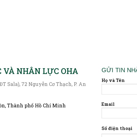
C VÀ NHÂN LỰC OHA
GỬI TIN NH
Họ và Tên
ĐT Sala), 72 Nguyễn Cơ Thạch, P. An
Email
òn, Thành phố Hồ Chí Minh
Số điện thoại