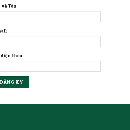
 và Tên
ail
 điện thoại