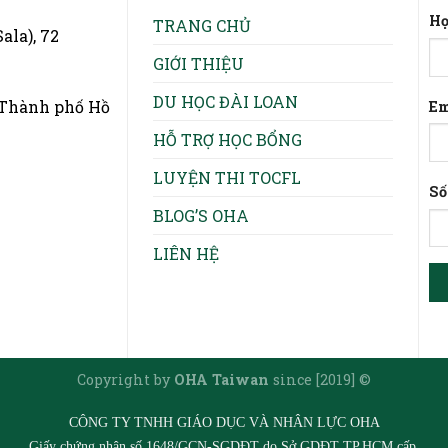
Họ
TRANG CHỦ
ala), 72
GIỚI THIỆU
DU HỌC ĐÀI LOAN
 Thành phố Hồ
Em
HỖ TRỢ HỌC BỔNG
LUYỆN THI TOCFL
Số
BLOG’S OHA
LIÊN HỆ
Copyright by
OHA Taiwan
since [2019] ©
CÔNG TY TNHH GIÁO DỤC VÀ NHÂN LỰC OHA
Giấy chứng nhận số 1648/GCN-SGDĐT do Sở GDĐT TP.HCM cấp.