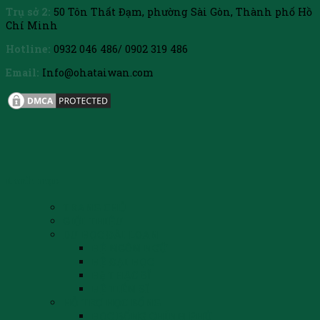
Trụ sở 2:
50 Tôn Thất Đạm, phường Sài Gòn, Thành phố Hồ
Chí Minh
Hotline:
0932 046 486/ 0902 319 486
Email:
Info@ohataiwan.com
danh mục
TRANG CHỦ
GIỚI THIỆU
DU HỌC ĐÀI LOAN
HỆ NGÔN NGỮ
HỆ ĐẠI HỌC
Hệ THẠC SĨ
HỆ TIẾN SĨ
HỖ TRỢ HỌC BỔNG
HỌC BỔNG CHÍNH PHỦ