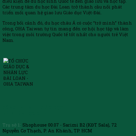
điều kiện để du học sinh Quốc tế đến giao lưu và học tập.
Các trung tâm du học Đài Loan trở thành cầu nối phát
triển mối quan hệ giao lưu Giáo dục Việt-Đài.
Trong bối cảnh đó, du học châu Á có cuộc “trở mình” thành
công, OHA Taiwan tự tin mang đến cơ hội học tập và làm
việc trong môi trường Quốc tế tốt nhất cho người trẻ Việt
Nam.
CÔNG TY TNHH GIÁO DỤC
VÀ NHÂN LỰC OHA
Trụ sở 1:
Shophouse 00.07 - Sarimi B2 (KĐT Sala), 72
Nguyễn Cơ Thạch, P. An Khánh, TP. HCM