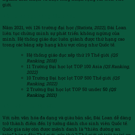
giới.
Nền Giáo dục hàng đầu Châu Á
Năm 2021, với 126 trường đại học
(Statista, 2022)
, Đài Loan
liên tục chứng minh sự phát triển không ngừng của
mình. Hệ thống giáo dục luôn giành được thứ hạng cao
trong các bảng xếp hạng khu vực cũng như Quốc tế
.
Hệ thống giáo dục xếp thứ 19 Thế giới
(QS
Ranking, 2018)
11 Trường Đại học lọt TOP 100 Asia
(QS Ranking,
2022)
10 Trường Đại học lọt TOP 500 Thế giới
(QS
Ranking, 2022)
2 Trường Đại học lọt TOP 50 under
50
(QS
Ranking, 2021)
Nền Văn hóa đặc sắc
Với nền văn hóa đa dạng và giàu bản sắc, Đài Loan dễ dàng
trở thành điểm đến lý tưởng dành cho sinh viên Quốc tế.
Quốc gia này còn được mệnh danh là “thiên đường an
toàn” hàng đầu Thế giới, xếp thứ 2 Thế giới về trật tự trị an