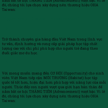
nắm bắt cơ hội THĂNG TIẾN (Advancement) vượt bậc. Vì lẽ
đó, chúng tôi lựa chọn xây dựng nên thương hiệu OHA
Taiwan:
“Opportunity – Habitat – Advancement”
Tầm nhìn | Vision
Trở thành chuyên gia hàng đầu Việt Nam trong lĩnh vực
tư vấn, định hướng và cung cấp giải pháp học tập chất
lượng cao với chi phí phù hợp cho người trẻ đang theo
đuổi giấc mơ du học.
Sứ mệnh | Mission
Với mong muốn mang đến CƠ HỘI (Opportunity) cho sinh
viên Việt Nam tiếp cận MÔI TRƯỜNG (Habitat) học tập
quốc tế tốt hơn, hiện đại hơn phù hợp với năng lực của mỗi
người. Thúc đẩy con người vượt qua giới hạn bản thân để
nắm bắt cơ hội THĂNG TIẾN (Advancement) vượt bậc. Vì lẽ
đó, chúng tôi lựa chọn xây dựng nên thương hiệu OHA
Taiwan: