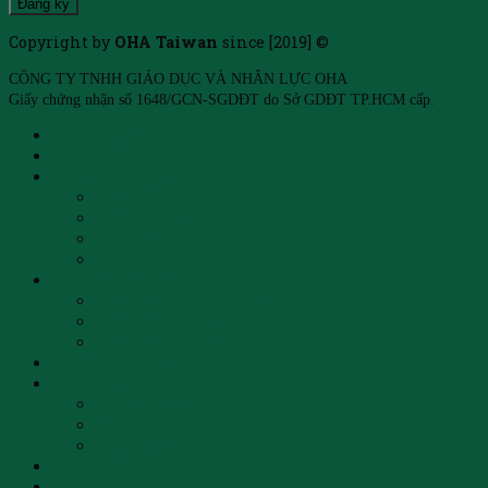
Copyright by
OHA Taiwan
since [2019] ©
CÔNG TY TNHH GIÁO DỤC VÀ NHÂN LỰC OHA
Giấy chứng nhận số 1648/GCN-SGDĐT do Sở GDĐT TP.HCM cấp.
TRANG CHỦ
GIỚI THIỆU
DU HỌC ĐÀI LOAN
HỆ NGÔN NGỮ
HỆ ĐẠI HỌC
Hệ THẠC SĨ
HỆ TIẾN SĨ
HỖ TRỢ HỌC BỔNG
HỌC BỔNG CHÍNH PHỦ
HỌC BỔNG TRƯỜNG
HỌC BỔNG TAIWAN ICDF
LUYỆN THI TOCFL
BLOG’S OHA
Tin tức & Sự kiện
Cẩm nang
Tuyển dụng
LIÊN HỆ