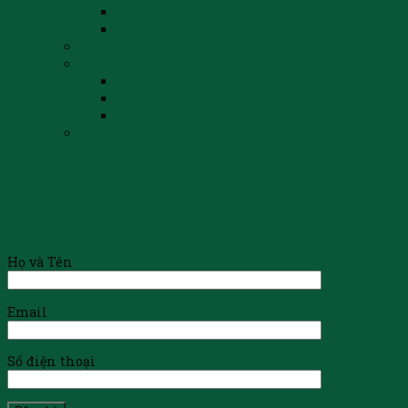
HỌC BỔNG TRƯỜNG
HỌC BỔNG TAIWAN ICDF
LUYỆN THI TOCFL
BLOG’S OHA
Tin tức & Sự kiện
Cẩm nang
Tuyển dụng
LIÊN HỆ
TƯ VẤN MIỄN PHÍ
Họ và Tên
Email
Số điện thoại