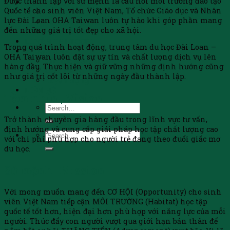
Được thành lập với sứ mệnh là cầu nối môi trường đào tạo
HỖ TRỢ HỌC BỔNG
Quốc tế cho sinh viên Việt Nam, Tổ chức Giáo dục và Nhân
HỌC BỔNG CHÍNH PHỦ
lực Đài Loan OHA Taiwan luôn tự hào khi góp phần mang
HỌC BỔNG TRƯỜNG
đến những giá trị tốt đẹp cho xã hội.
HỌC BỔNG TAIWAN ICDF
LUYỆN THI TOCFL
Trong quá trình hoạt động, trung tâm du học Đài Loan –
BLOG’S OHA
OHA Taiwan luôn đặt sự uy tín và chất lượng dịch vụ lên
Tin tức & Sự kiện
hàng đầu. Thực hiện và giữ vững những định hướng cũng
Cẩm nang
như giá trị cốt lõi từ những ngày đầu thành lập.
Tuyển dụng
LIÊN HỆ
Tầm nhìn | Vision
Trở thành chuyên gia hàng đầu trong lĩnh vực tư vấn,
định hướng và cung cấp giải pháp học tập chất lượng cao
với chi phí phù hợp cho người trẻ đang theo đuổi giấc mơ
du học.
Sứ mệnh | Mission
Với mong muốn mang đến CƠ HỘI (Opportunity) cho sinh
viên Việt Nam tiếp cận MÔI TRƯỜNG (Habitat) học tập
quốc tế tốt hơn, hiện đại hơn phù hợp với năng lực của mỗi
người. Thúc đẩy con người vượt qua giới hạn bản thân để