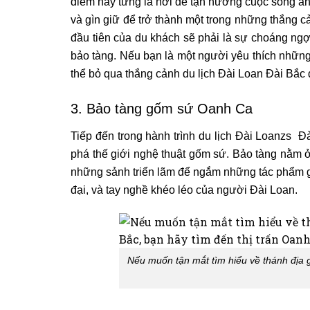
điểm này từng là nơi để tận hưởng cuộc sống ẩn
và gìn giữ để trở thành một trong những thắng 
đầu tiên của du khách sẽ phải là sự choáng ngợp
bảo tàng. Nếu bạn là một người yêu thích những 
thể bỏ qua thắng cảnh du lịch Đài Loan Đài Bắc đ
3. Bảo tàng gốm sứ Oanh Ca
Tiếp đến trong hành trình du lịch Đài Loanzs
phá thế giới nghệ thuật gốm sứ. Bảo tàng nằm ở
những sảnh triển lãm để ngắm những tác phẩm 
đại, và tay nghề khéo léo của người Đài Loan.
Nếu muốn tận mắt tìm hiểu về thánh địa gố