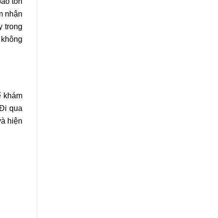
bảo tồn
ảm nhận
y trong
ì không
ể khám
 Đi qua
à hiện