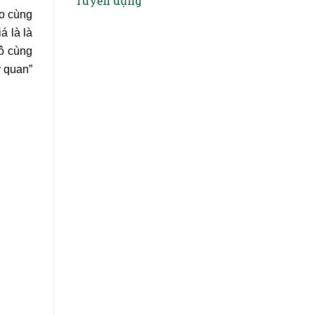
Tuyển dụng
áo cùng
á là là
vô cùng
ỳ quan”