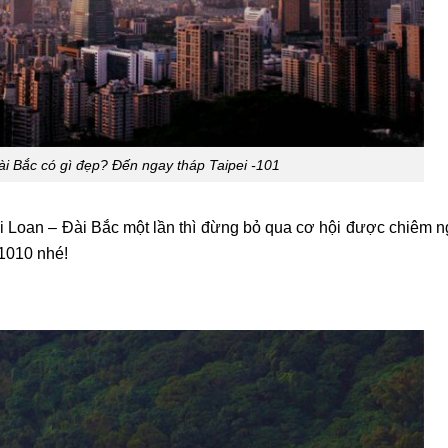
ài Bắc có gì đẹp? Đến ngay tháp Taipei -101
ài Loan – Đài Bắc một lần thì đừng bỏ qua cơ hội được chiêm
 1010 nhé!