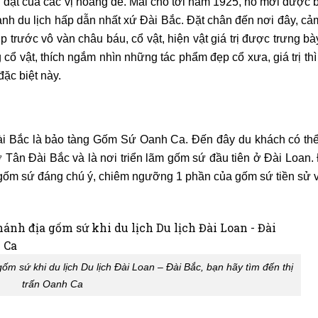
 dật của các vị hoàng đế. Mãi cho tới năm 1925, nó mới được 
cảnh du lịch hấp dẫn nhất xứ Đài Bắc. Đặt chân đến nơi đây, c
 trước vô vàn châu báu, cổ vật, hiện vật giá trị được trưng bà
cổ vật, thích ngắm nhìn những tác phẩm đẹp cổ xưa, giá trị th
ặc biệt này.
 Đài Bắc là bảo tàng Gốm Sứ Oanh Ca. Đến đây du khách có th
 Tân Đài Bắc và là nơi triển lãm gốm sứ đầu tiên ở Đài Loan.
gốm sứ đáng chú ý, chiêm ngưỡng 1 phần của gốm sứ tiền sử v
m sứ khi du lịch Du lịch Đài Loan – Đài Bắc, bạn hãy tìm đến thị
trấn Oanh Ca