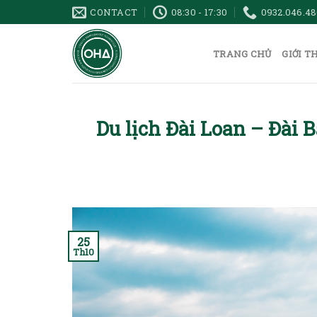
Skip
CONTACT
08:30 - 17:30
0932.046.48
to
content
TRANG CHỦ
GIỚI T
Du lịch Đài Loan – Đài 
25
Th10