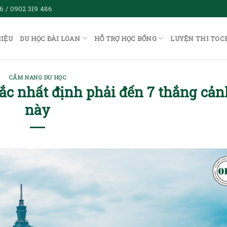
6 / 0902 319 486
HIỆU
DU HỌC ĐÀI LOAN
HỖ TRỢ HỌC BỔNG
LUYỆN THI TOC
CẨM NANG DU HỌC
Bắc nhất định phải đến 7 thắng cản
này