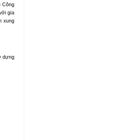
ới Công
với gia
n xung
y dựng