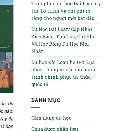
Trung tâm du học Đài Loan uy
tín: Lộ trình và chi phí rõ
ràng cho người mới bắt đầu
Du Học Đài Loan: Cập Nhật
Điều Kiện, Thủ Tục, Chi Phí
Và Học Bổng Du Học Mới
Nhất
Du học Đài Loan hệ 1+4: Lựa
chọn thông minh cho hành
trình chinh phục tri thức
quốc tế
DANH MỤC
Bắc, du
ộc đáo.
Cẩm nang du học
Vậy thì
 mà bạn
Chưa được phân loại