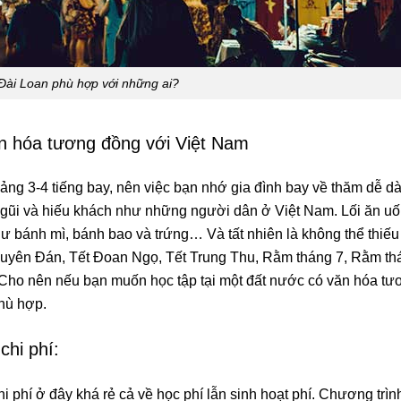
Đài Loan phù hợp với những ai?
n hóa tương đồng với Việt Nam
ng 3-4 tiếng bay, nên việc bạn nhớ gia đình bay về thăm dễ d
 gũi và hiếu khách như những người dân ở Việt Nam. Lối ăn u
ư bánh mì, bánh bao và trứng… Và tất nhiên là không thể thiế
Nguyên Đán, Tết Đoan Ngọ, Tết Trung Thu, Rằm tháng 7, Rằm th
 Cho nên nếu bạn muốn học tập tại một đất nước có văn hóa tư
phù hợp.
hi phí:
 phí ở đây khá rẻ cả về học phí lẫn sinh hoạt phí. Chương trìn