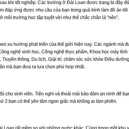
sau khi tốt nghiệp. Các trường ở Đài Loan được trang bị đầy đ
iệm đáp ứng được nhu cầu của bạn trong quá trình làm đồ án tốt
 môi trường học tập tuyệt vời như thế chắc chắn là “nên”.
eo xu hướng phát triển của thế giới hiện nay. Các ngành mà 
 Công nghệ sinh học, Công nghệ thực phẩm, Khoa học máy tính
, Truyền thông, Du lịch, Giải trí, chăm sóc sức khỏe Điều dưỡn
ân mà bạn đưa ra lựa chọn phù hợp nhất.
y đủ cho sinh viên. Tiện nghi và thoải mái bảo đảm an ninh để bạ
hứ 2 bạn có thể yên tâm ngon giấc mà không ai làm phiền.
Đài Loan rất mềm so với những nước khác. Cùng trong một khu 