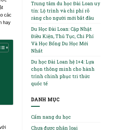
Trung tâm du học Đài Loan uy
ật
tín: Lộ trình và chi phí rõ
ảo các
ràng cho người mới bắt đầu
n hay
Du Học Đài Loan: Cập Nhật
Điều Kiện, Thủ Tục, Chi Phí
Và Học Bổng Du Học Mới
Nhất
Du học Đài Loan hệ 1+4: Lựa
chọn thông minh cho hành
trình chinh phục tri thức
quốc tế
DANH MỤC
Cẩm nang du học
Chưa được phân loại
với