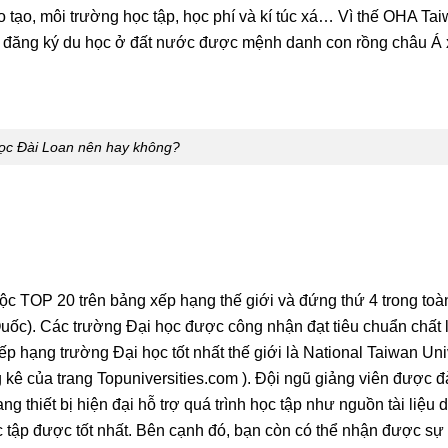
o tạo, môi trường học tập, học phí và kí túc xá… Vì thế OHA Ta
in đăng ký du học ở đất nước được mệnh danh con rồng châu Á 
ọc Đài Loan nên hay không?
ộc TOP 20 trên bảng xếp hạng thế giới và đứng thứ 4 trong toà
uốc). Các trường Đại học được công nhận đạt tiêu chuẩn chất
p hạng trường Đại học tốt nhất thế giới là National Taiwan Uni
 kê của trang
Topuniversities.com
). Đội ngũ giảng viên được đ
ng thiết bị hiện đại hỗ trợ quá trình học tập như nguồn tài liệu 
c tập được tốt nhất. Bên cạnh đó, bạn còn có thể nhận được sự 