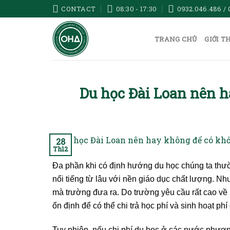
Skip
CONTACT
08:30 - 17:30
0932.046.486 / 
to
content
TRANG CHỦ
GIỚI T
Du học Đài Loan nên h
28
Th12
Đa phần khi có định hướng du học chúng ta th
nổi tiếng từ lâu với nền giáo dục chất lượng. Nh
mà trường đưa ra. Do trường yêu cầu rất cao về k
ổn định để có thể chi trả học phí và sinh hoạt ph
Tuy nhiên, nếu chi phí du học ở các nước phương