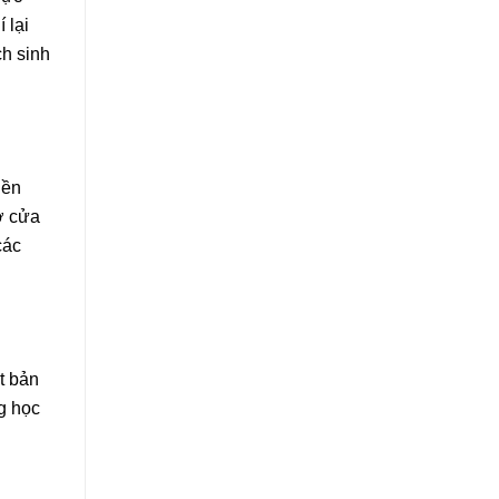
 lại
ch sinh
iền
ở cửa
các
t bản
g học