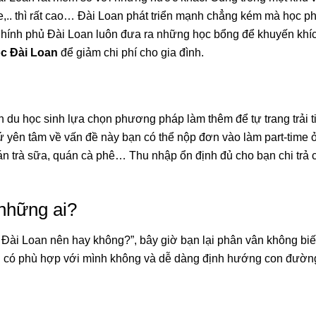
. thì rất cao… Đài Loan phát triển mạnh chẳng kém mà học phí
Chính phủ Đài Loan luôn đưa ra những học bổng để khuyến khí
c Đài Loan
để giảm chi phí cho gia đình.
 du học sinh lựa chọn phương pháp làm thêm để tự trang trải t
ứ yên tâm về vấn đề này bạn có thể nộp đơn vào làm part-time 
 quán trà sữa, quán cà phê… Thu nhập ổn định đủ cho bạn chi trả 
.
những ai?
c Đài Loan nên hay không?”, bây giờ bạn lại phân vân không biế
an có phù hợp với mình không và dễ dàng định hướng con đườn