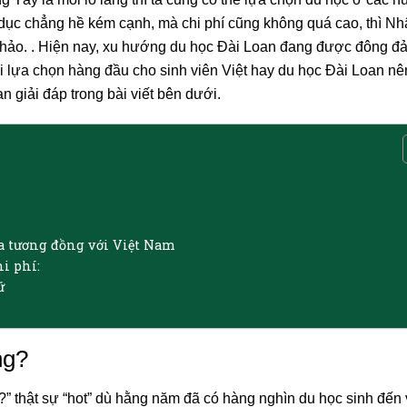
ục chẳng hề kém cạnh, mà chi phí cũng không quá cao, thì Nh
 hảo. . Hiện nay, xu hướng du học Đài Loan đang được đông đ
i lựa chọn hàng đầu cho sinh viên Việt hay du học Đài Loan nê
giải đáp trong bài viết bên dưới.
a tương đồng với Việt Nam
i phí:
ữ
ng?
?” thật sự “hot” dù hằng năm đã có hàng nghìn du học sinh đến 