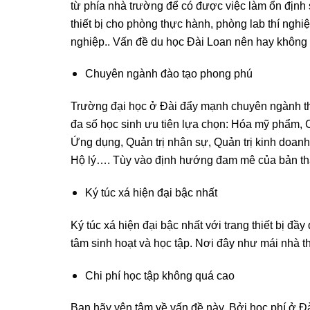
từ phía nhà trường để có được việc làm ổn định 
thiết bị cho phòng thực hành, phòng lab thí ngh
nghiệp.. Vấn đề du học Đài Loan nên hay không ở
Chuyên ngành đào tạo phong phú
Trường đại học ở Đài đẩy mạnh chuyên ngành th
đa số học sinh ưu tiên lựa chọn: Hóa mỹ phẩm,
Ứng dụng, Quản trị nhân sự, Quản trị kinh doanh
Hộ lý…. Tùy vào định hướng đam mê của bản th
Ký túc xá hiện đại bậc nhất
Ký túc xá hiện đại bậc nhất với trang thiết bị đầ
tâm sinh hoạt và học tập. Nơi đây như mái nhà t
Chi phí học tập không quá cao
Bạn hãy yên tâm về vấn đề này. Bởi học phí ở 