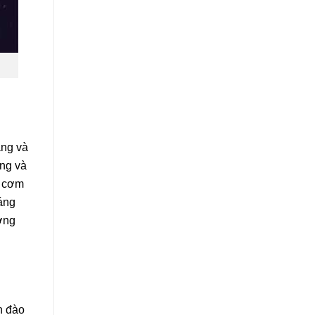
àng và
ống và
u cơm
áng
ơng
h đào