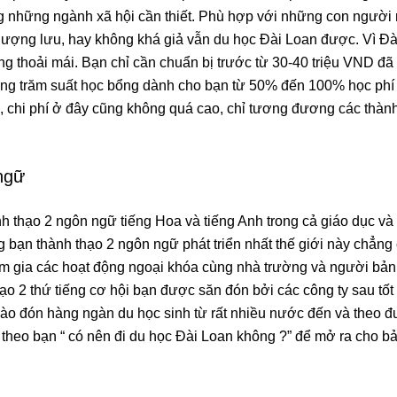
ng những ngành xã hội cần thiết. Phù hợp với những con người
hượng lưu, hay không khá giả vẫn du học Đài Loan được. Vì Đ
áng thoải mái. Bạn chỉ cần chuẩn bị trước từ 30-40 triệu VND đã 
àng trăm suất học bổng dành cho bạn từ 50% đến 100% học phí 
n, chi phí ở đây cũng không quá cao, chỉ tương đương các thàn
ngữ
h thạo 2 ngôn ngữ tiếng Hoa và tiếng Anh trong cả giáo dục và
g bạn thành thạo 2 ngôn ngữ phát triển nhất thế giới này chẳng
ham gia các hoạt động ngoại khóa cùng nhà trường và người bản
ạo 2 thứ tiếng cơ hội bạn được săn đón bởi các công ty sau tốt
hào đón hàng ngàn du học sinh từ rất nhiều nước đến và theo đ
y theo bạn “ có nên đi du học Đài Loan không ?” để mở ra cho b