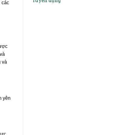
Tuyển dụng
ủ các
được
 và
g và
n yên
vực