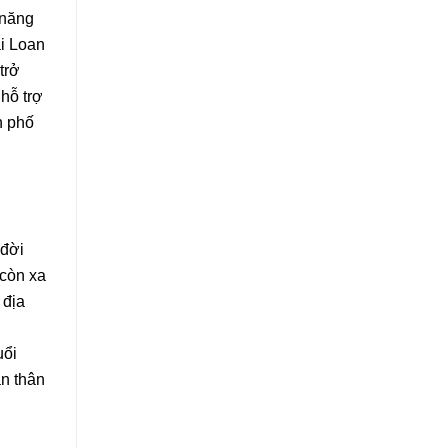
 năng
ài Loan
trở
hỗ trợ
h phố
 đời
 còn xa
 địa
uổi
ản thân