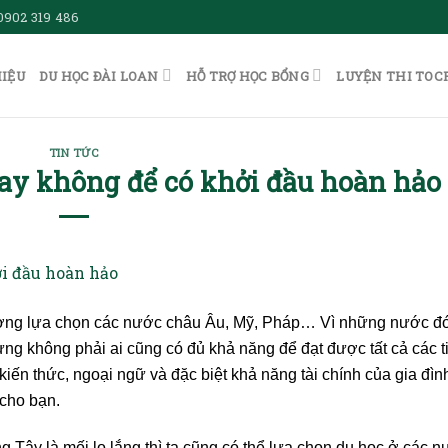
0902 319 486
HIỆU
DU HỌC ĐÀI LOAN
HỖ TRỢ HỌC BỔNG
LUYỆN THI TOC
TIN TỨC
ay không để có khởi đầu hoàn hảo
ường lựa chọn các nước châu Âu, Mỹ, Pháp… Vì những nước đ
ưng không phải ai cũng có đủ khả năng để đạt được tất cả các t
iến thức, ngoại ngữ và đặc biệt khả năng tài chính của gia đìn
í cho bạn.
 Tây là mối lo lắng thì ta cũng có thể lựa chọn du học ở các 