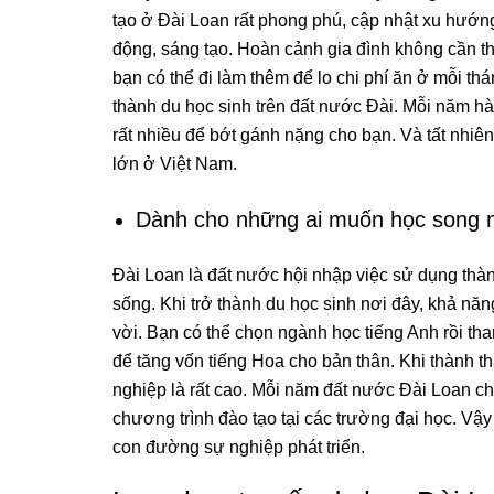
tạo ở Đài Loan rất phong phú, cập nhật xu hướ
động, sáng tạo. Hoàn cảnh gia đình không cần t
bạn có thể đi làm thêm để lo chi phí ăn ở mỗi th
thành du học sinh trên đất nước Đài. Mỗi năm h
rất nhiều để bớt gánh nặng cho bạn. Và tất nhiê
lớn ở Việt Nam.
Dành cho những ai muốn học song 
Đài Loan là đất nước hội nhập việc sử dụng thàn
sống. Khi trở thành du học sinh nơi đây, khả năn
vời. Bạn có thể chọn ngành học tiếng Anh rồi t
để tăng vốn tiếng Hoa cho bản thân. Khi thành th
nghiệp là rất cao. Mỗi năm đất nước Đài Loan c
chương trình đào tạo tại các trường đại học. Vậ
con đường sự nghiệp phát triển.