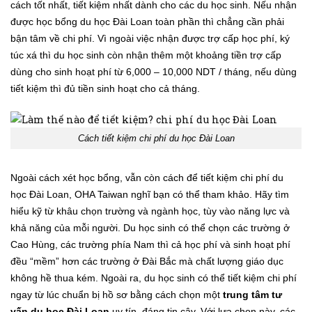
cách tốt nhất, tiết kiệm nhất dành cho các du học sinh. Nếu nhận
được học bổng du học Đài Loan toàn phần
thì chẳng cần phải
bận tâm về chi phí. Vì ngoài việc nhận được trợ cấp học phí, ký
túc xá thì du học sinh còn nhận thêm một khoảng tiền trợ cấp
dùng cho sinh hoạt phí từ 6,000 – 10,000 NDT / tháng, nếu dùng
tiết kiệm thì đủ tiền sinh hoạt cho cả tháng.
Cách tiết kiệm chi phí du học Đài Loan
Ngoài cách xét học bổng, vẫn còn cách để tiết kiệm chi phí du
học Đài Loan, OHA Taiwan nghĩ bạn có thể tham khảo. Hãy tìm
hiểu kỹ từ khâu chọn trường và ngành học, tùy vào năng lực và
khả năng của mỗi người. Du học sinh có thể chọn các trường ở
Cao Hùng, các trường phía Nam thì cả học phí và sinh hoạt phí
đều “mềm” hơn các trường ở Đài Bắc mà chất lượng giáo dục
không hề thua kém. Ngoài ra, du học sinh có thể tiết kiệm chi phí
ngay từ lúc chuẩn bị hồ sơ bằng cách chọn một
trung tâm tư
vấn du học Đài Loan
uy tín, đáng tin cậy. Với lựa chọn này, các