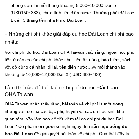
phòng đơn thì mỗi tháng khoảng 5,000~10,000 Đài tệ
(USD150~333), chưa tính tiền điện nước. Thường phải đặt cọc
1 đến 3 tháng tiền nhà khi ở Đài Loan.
– Những chi phí khác giải đáp du học Đài Loan chi phí bao
nhiêu:
Với chi phí du học Đài Loan OHA Taiwan thấy rằng, ngoài học phí,
tiền ở còn có các chi phí khác như tiền ăn uống, bảo hiểm, sách
vở, đồ dùng cá nhân, đi lại, tiền điện nước…vv mỗi tháng vào
khoảng từ 10,000~12,000 Đài tệ ( USD 300~400).
Làm thế nào để tiết kiệm chi phí du học Đài Loan –
OHA Taiwan
OHA Taiwan nhận thấy rằng, bài toán về chi phí là một trong
những vấn đề mà các bậc phụ huynh và các du học sinh khá
quan tâm. Vậy làm sao để tiết kiệm tối đa chi phí du học Đài
Loan? Có phải mọi người sẽ nghĩ ngay đến
săn học bổng du
học Đài Loan
để giải quyết bài toán về chi phí. Quả thật đây là