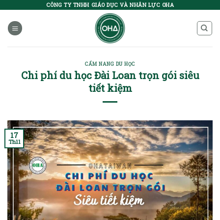
Skip
CÔNG TY TNHH GIÁO DỤC VÀ NHÂN LỰC OHA
to
content
CẨM NANG DU HỌC
Chi phí du học Đài Loan trọn gói siêu
tiết kiệm
17
Th11