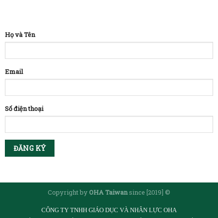
Họ và Tên
Email
Số điện thoại
Copyright by
OHA Taiwan
since [2019] ©
CÔNG TY TNHH GIÁO DỤC VÀ NHÂN LỰC OHA